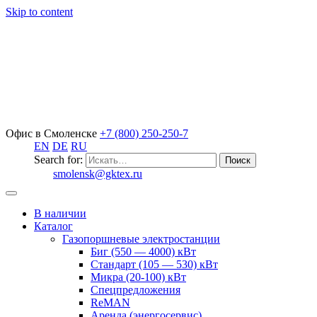
Skip to content
Офис в Смоленске
+7 (800) 250-250-7
EN
DE
RU
Search for:
smolensk@gktex.ru
В наличии
Каталог
Газопоршневые электростанции
Биг (550 — 4000) кВт
Стандарт (105 — 530) кВт
Микра (20-100) кВт
Спецпредложения
ReMAN
Аренда (энергосервис)