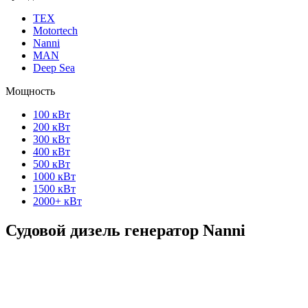
ТЕХ
Motortech
Nanni
MAN
Deep Sea
Мощность
100 кВт
200 кВт
300 кВт
400 кВт
500 кВт
1000 кВт
1500 кВт
2000+ кВт
Судовой дизель генератор Nanni