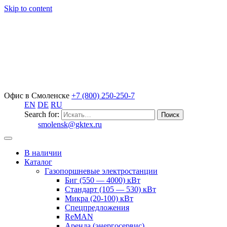
Skip to content
Офис в Смоленске
+7 (800) 250-250-7
EN
DE
RU
Search for:
smolensk@gktex.ru
В наличии
Каталог
Газопоршневые электростанции
Биг (550 — 4000) кВт
Стандарт (105 — 530) кВт
Микра (20-100) кВт
Спецпредложения
ReMAN
Аренда (энергосервис)